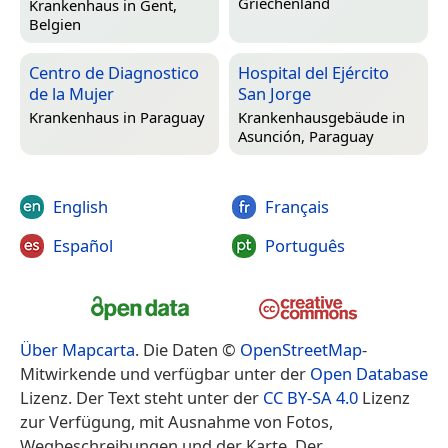
Griechenland
Krankenhaus in
Gent,
Belgien
Centro de Diagnostico
Hospital del Ejército
de la Mujer
San Jorge
Krankenhaus in
Paraguay
Krankenhausgebäude in
Asunción, Paraguay
English
Français
Español
Português
Über Mapcarta
. Die Daten ©
OpenStreetMap
-
Mitwirkende und verfügbar unter der
Open Database
Lizenz. Der Text steht unter der
CC BY-SA 4.0
Lizenz
zur Verfügung, mit Ausnahme von Fotos,
Wegbeschreibungen und der Karte. Der