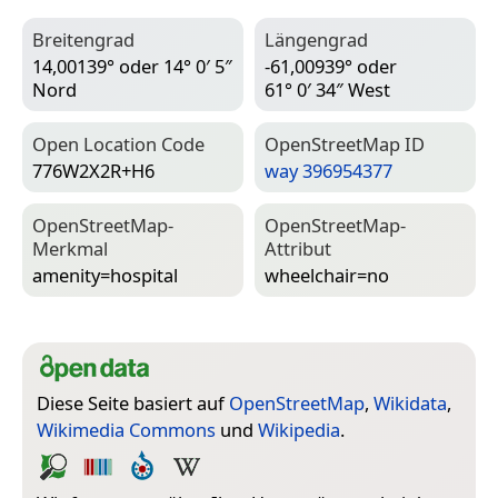
Breitengrad
Längengrad
14,00139° oder 14° 0′ 5″
-61,00939° oder
Nord
61° 0′ 34″ West
Open Location Code
Open­Street­Map ID
776W2X2R+H6
way 396954377
Open­Street­Map-
Open­Street­Map-
Merkmal
Attribut
amenity=­hospital
wheelchair=­no
Diese Seite basiert auf
OpenStreetMap
,
Wikidata
,
Wikimedia Commons
und
Wikipedia
.