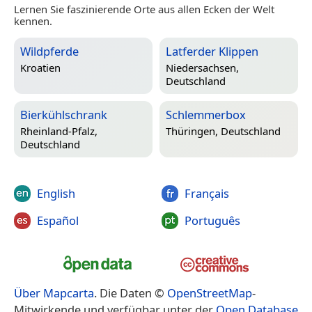
Lernen Sie faszinierende Orte aus allen Ecken der Welt
kennen.
Wildpferde
Latferder Klippen
Kroatien
Niedersachsen,
Deutschland
Bierkühlschrank
Schlemmerbox
Rheinland-Pfalz,
Thüringen, Deutschland
Deutschland
English
Français
Español
Português
Über Mapcarta
. Die Daten ©
OpenStreetMap
-
Mitwirkende und verfügbar unter der
Open Database