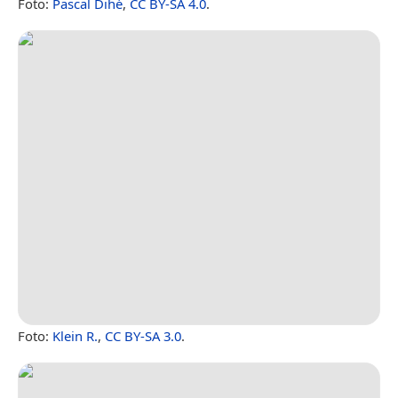
Foto:
Pascal Dihé
,
CC BY-SA 4.0
.
Foto:
Klein R.
,
CC BY-SA 3.0
.