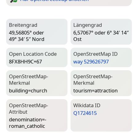
Breitengrad
Längengrad
49,56805° oder
6,57067° oder 6° 34′ 14″
49° 34′ 5″ Nord
Ost
Open Location Code
Open­Street­Map ID
8FX8HH9C+67
way 529626797
Open­Street­Map-
Open­Street­Map-
Merkmal
Merkmal
building=­church
tourism=­attraction
Open­Street­Map-
Wiki­data ID
Attribut
Q1724615
denomination=­
roman_catholic