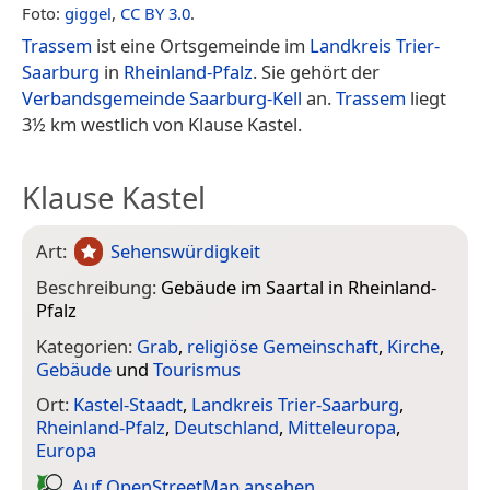
Foto:
giggel
,
CC BY 3.0
.
Trassem
ist eine Ortsgemeinde im
Landkreis Trier-
Saarburg
in
Rheinland-Pfalz
. Sie gehört der
Verbandsgemeinde Saarburg-Kell
an.
Trassem
liegt
3½ km westlich von Klause Kastel.
Klause Kastel
Art:
Sehenswürdigkeit
Beschreibung:
Gebäude im Saartal in Rheinland-
Pfalz
Kategorien:
Grab
,
religiöse Gemeinschaft
,
Kirche
,
Gebäude
und
Tourismus
Ort:
Kastel-Staadt
,
Landkreis Trier-Saarburg
,
Rheinland-Pfalz
,
Deutschland
,
Mitteleuropa
,
Europa
Auf Open­Street­Map ansehen