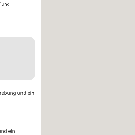
f und
hebung und ein
und ein