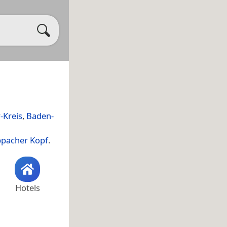
-Kreis
,
Baden-
ppacher Kopf
.
Hotels