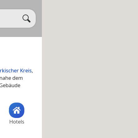
kischer Kreis
,
h nahe dem
 Gebäude
Hotels