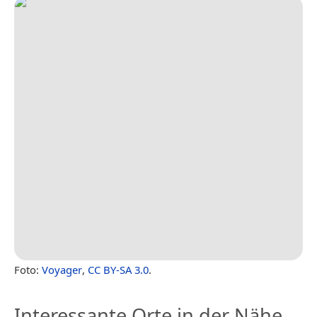
Foto:
Voyager
,
CC BY-SA 3.0
.
Interessante Orte in der Nähe