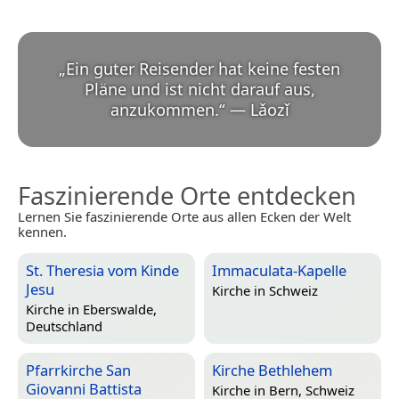
„
Ein guter Reisender hat keine festen
Pläne und ist nicht darauf aus,
anzukommen.
“
—
Lǎozǐ
Faszinierende Orte entdecken
Lernen Sie faszinierende Orte aus allen Ecken der Welt
kennen.
St. Theresia vom Kinde
Immaculata-Kapelle
Jesu
Kirche in
Schweiz
Kirche in
Eberswalde,
Deutschland
Pfarrkirche San
Kirche Bethlehem
Giovanni Battista
Kirche in
Bern, Schweiz