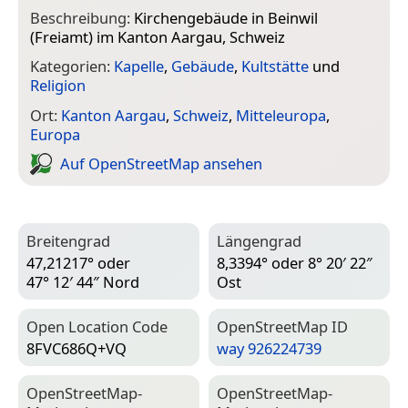
Beschreibung:
Kirchengebäude in Beinwil
(Freiamt) im Kanton Aargau, Schweiz
Kategorien:
Kapelle
,
Gebäude
,
Kultstätte
und
Religion
Ort:
Kanton Aargau
,
Schweiz
,
Mitteleuropa
,
Europa
Auf Open­Street­Map ansehen
Breitengrad
Längengrad
47,21217° oder
8,3394° oder 8° 20′ 22″
47° 12′ 44″ Nord
Ost
Open Location Code
Open­Street­Map ID
8FVC686Q+VQ
way 926224739
Open­Street­Map-
Open­Street­Map-