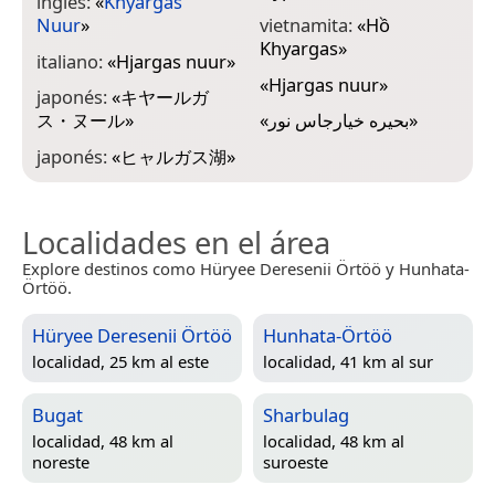
inglés:
«
Khyargas
Nuur
»
vietnamita:
«
Hồ
Khyargas
»
italiano:
«
Hjargas nuur
»
«
Hjargas nuur
»
japonés:
«
キヤールガ
ス・ヌール
»
«
بحيره خيارجاس نور
»
japonés:
«
ヒャルガス湖
»
Localidades en el área
Explore destinos como Hüryee Deresenii Örtöö y Hunhata-
Örtöö.
Hüryee Deresenii Örtöö
Hunhata-Örtöö
localidad, 25 km al este
localidad, 41 km al sur
Bugat
Sharbulag
localidad, 48 km al
localidad, 48 km al
noreste
suroeste