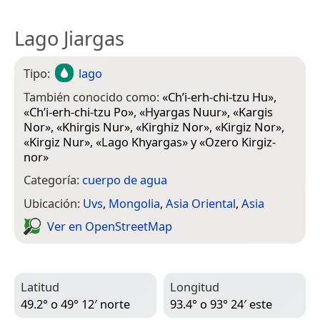
Lago Jiargas
Tipo:
lago
También conocido como:
«
Ch’i-erh-chi-tzu Hu
»,
«
Ch’i-erh-chi-tzu Po
», «
Hyargas Nuur
», «
Kargis
Nor
», «
Khirgis Nur
», «
Kirghiz Nor
», «
Kirgiz Nor
»,
«
Kirgiz Nur
», «
Lago Khyargas
» y «
Ozero Kirgiz-
nor
»
Categoría:
cuerpo de agua
Ubicación:
Uvs
,
Mongolia
,
Asia Oriental
,
Asia
Ver en Open­Street­Map
Latitud
Longitud
49.2° o 49° 12′ norte
93.4° o 93° 24′ este