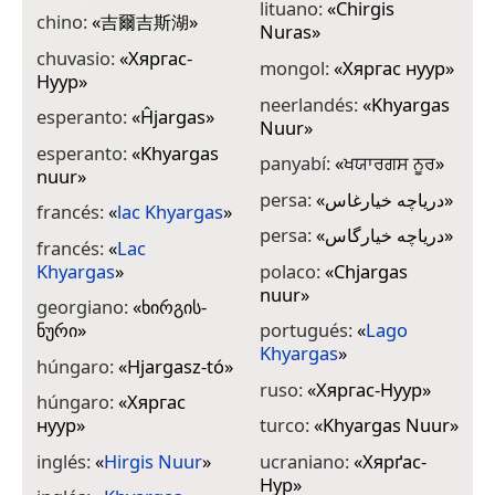
lituano:
«
Chirgis
chino:
«
吉爾吉斯湖
»
Nuras
»
chuvasio:
«
Хяргас-
mongol:
«
Хяргас нуур
»
Нуур
»
neerlandés:
«
Khyargas
esperanto:
«
Ĥjargas
»
Nuur
»
esperanto:
«
Khyargas
panyabí:
«
ਖਯਾਰਗਸ ਨੂਰ
»
nuur
»
persa:
«
دریاچه خیارغاس
»
francés:
«
lac Khyargas
»
persa:
«
دریاچه خیارگاس
»
francés:
«
Lac
Khyargas
»
polaco:
«
Chjargas
nuur
»
georgiano:
«
ხირგის-
ნური
»
portugués:
«
Lago
Khyargas
»
húngaro:
«
Hjargasz-tó
»
ruso:
«
Хяргас-Нуур
»
húngaro:
«
Хяргас
нуур
»
turco:
«
Khyargas Nuur
»
inglés:
«
Hirgis Nuur
»
ucraniano:
«
Хярґас-
Нур
»