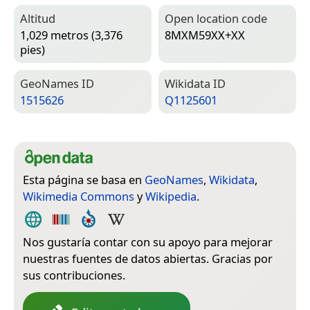
Altitud
Open location code
1,029 metros (3,376
8MXM59XX+XX
pies)
Geo­Names ID
Wiki­data ID
1515626
Q1125601
Esta página se basa en
GeoNames
,
Wikidata
,
Wikimedia Commons
y
Wikipedia
.
Nos gustaría contar con su apoyo para mejorar
nuestras fuentes de datos abiertas. Gracias por
sus contribuciones.