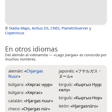
©
Stadia Maps
,
Airbus DS
,
CNES
,
PlanetObserver
y
Copernicus
En otros idiomas
Del alemán al vietnamita — «Lago Jiargas» es conocida por
muchos nombres.
alemán:
«
Chjargas
japonés:
«
フヤルガス・
Nuur
»
ヌール
»
búlgaro:
«
Хяргас нуур
»
kirguís:
«
Кыргыз Нуур
көлү
»
búlgaro:
«
Хяргас
»
kirguís:
«
Кыргыз-Нор
»
catalán:
«
Hjargas nuur
»
letón:
«
Hjargasnūrs
»
checo:
«
Chjargas núr
»