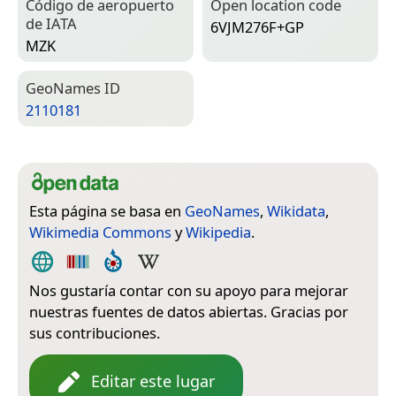
Código de aeropuerto
Open location code
de IATA
6VJM276F+GP
MZK
Geo­Names ID
2110181
Esta página se basa en
GeoNames
,
Wikidata
,
Wikimedia Commons
y
Wikipedia
.
Nos gustaría contar con su apoyo para mejorar
nuestras fuentes de datos abiertas. Gracias por
sus contribuciones.
Editar este lugar