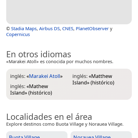
©
Stadia Maps
,
Airbus DS
,
CNES
,
PlanetObserver
y
Copernicus
En otros idiomas
«Marakei Atoll» es conocida por muchos nombres.
inglés:
«
Marakei Atoll
»
inglés:
«
Matthew
Island
» (histórico)
inglés:
«
Mathew
Island
» (histórico)
Localidades en el área
Explore destinos como Buota Village y Norauea Village.
Buota Village
Norauea Village