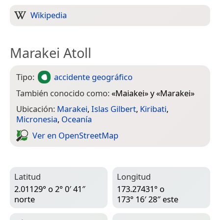
Wikipedia
Marakei Atoll
Tipo:
accidente geográfico
También conocido como:
«
Maiakei
» y «
Marakei
»
Ubicación:
Marakei
,
Islas Gilbert
,
Kiribati
,
Micronesia
,
Oceanía
Ver en Open­Street­Map
Latitud
Longitud
2.01129° o 2° 0′ 41″
173.27431° o
norte
173° 16′ 28″ este