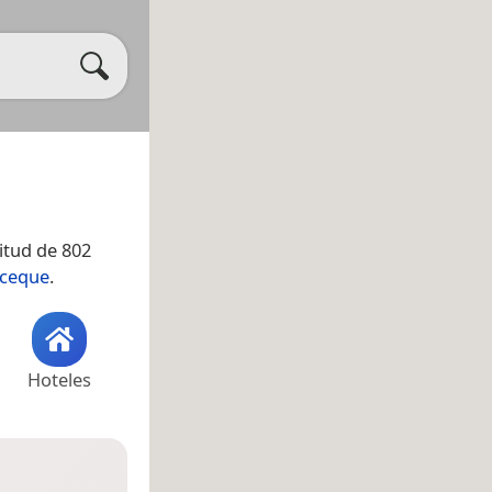
titud de 802
ceque
.
Hoteles