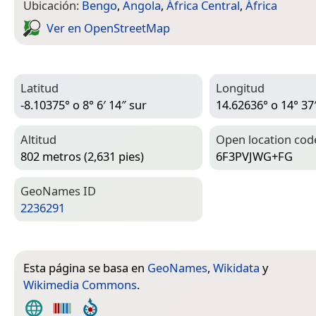
Ubicación:
Bengo
,
Angola
,
África Central
,
África
Ver en Open­Street­Map
Latitud
Longitud
-8.10375° o 8° 6′ 14″ sur
14.62636° o 14° 37′
Altitud
Open location cod
802 metros (2,631 pies)
6F3PVJWG+FG
Geo­Names ID
2236291
Esta página se basa en
GeoNames
,
Wikidata
y
Wikimedia Commons
.