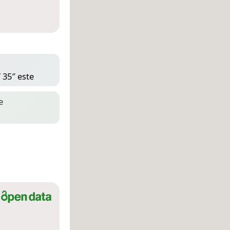
 35″ este
e