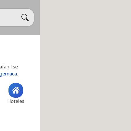
afanil se
gemaca
.
Hoteles