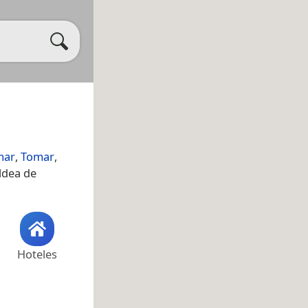
mar
,
Tomar
,
ldea de
Hoteles