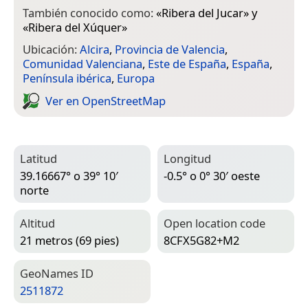
También conocido como:
«
Ribera del Jucar
» y
«
Ribera del Xúquer
»
Ubicación:
Alcira
,
Provincia de Valencia
,
Comunidad Valenciana
,
Este de España
,
España
,
Península ibérica
,
Europa
Ver en Open­Street­Map
Latitud
Longitud
39.16667° o 39° 10′
-0.5° o 0° 30′ oeste
norte
Altitud
Open location code
21 metros (69 pies)
8CFX5G82+M2
Geo­Names ID
2511872