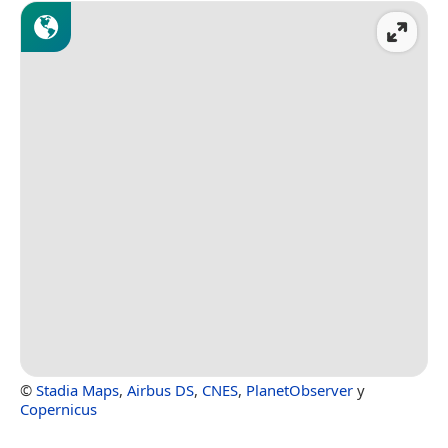
©
Stadia Maps
,
Airbus DS
,
CNES
,
PlanetObserver
y
Copernicus