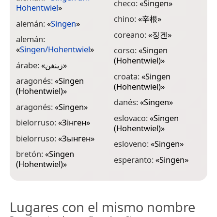
checo:
«
Singen
»
Hohentwiel
»
f
chino:
«
辛根
»
alemán:
«
Singen
»
(
coreano:
«
징겐
»
alemán:
f
«
Singen/Hohentwiel
»
H
corso:
«
Singen
(Hohentwiel)
»
árabe:
«
زينغن
»
f
«
croata:
«
Singen
aragonés:
«
Singen
(Hohentwiel)
»
(Hohentwiel)
»
f
danés:
«
Singen
»
aragonés:
«
Singen
»
f
(
eslovaco:
«
Singen
bielorruso:
«
Зінген
»
(Hohentwiel)
»
f
bielorruso:
«
Зынген
»
esloveno:
«
Singen
»
g
bretón:
«
Singen
«
esperanto:
«
Singen
»
(Hohentwiel)
»
Lugares con el mismo nombre