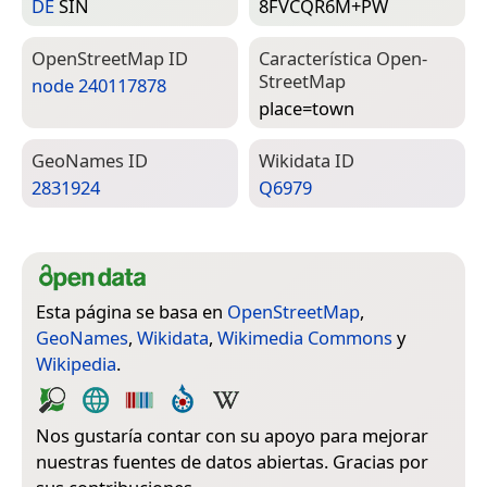
DE
SIN
8FVCQR6M+PW
Open­Street­Map ID
Característica Open­
Street­Map
node 240117878
place=­town
Geo­Names ID
Wiki­data ID
2831924
Q6979
Esta página se basa en
OpenStreetMap
,
GeoNames
,
Wikidata
,
Wikimedia Commons
y
Wikipedia
.
Nos gustaría contar con su apoyo para mejorar
nuestras fuentes de datos abiertas. Gracias por