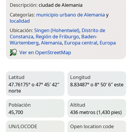
Descripción:
ciudad de Alemania
Categorías:
municipio urbano de Alemania
y
localidad
Ubicación:
Singen (Hohentwiel)
,
Distrito de
Constanza
,
Región de Friburgo
,
Baden-
Würtemberg
,
Alemania
,
Europa central
,
Europa
Ver en Open­Street­Map
Latitud
Longitud
47.76175° o 47° 45′ 42″
8.83487° o 8° 50′ 6″ este
norte
Población
Altitud
45,700
436 metros (1,430 pies)
UN/LOCODE
Open location code