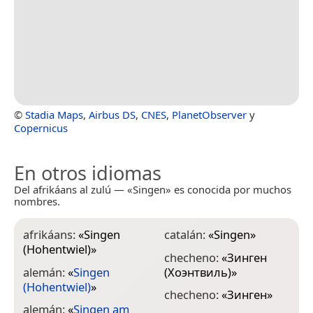
©
Stadia Maps
,
Airbus DS
,
CNES
,
PlanetObserver
y
Copernicus
En otros idiomas
Del afrikáans al zulú — «Singen» es conocida por muchos
nombres.
afrikáans:
«
Singen
catalán:
«
Singen
»
e
(Hohentwiel)
»
(
checheno:
«
Зинген
alemán:
«
Singen
(Хоэнтвиль)
»
e
(Hohentwiel)
»
(
checheno:
«
Зинген
»
alemán:
«
Singen am
e