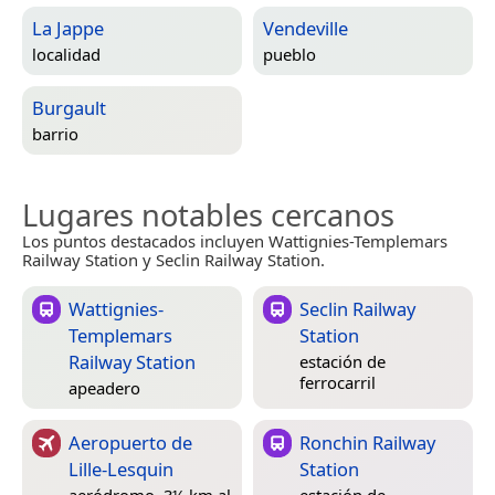
La Jappe
Vendeville
localidad
pueblo
Burgault
barrio
Lugares notables cercanos
Los puntos destacados incluyen Wattignies-Templemars
Railway Station y Seclin Railway Station.
Wattignies-
Seclin Railway
Templemars
Station
Railway Station
estación de
ferrocarril
apeadero
Aeropuerto de
Ronchin Railway
Lille-Lesquin
Station
aeródromo, 3½ km al
estación de