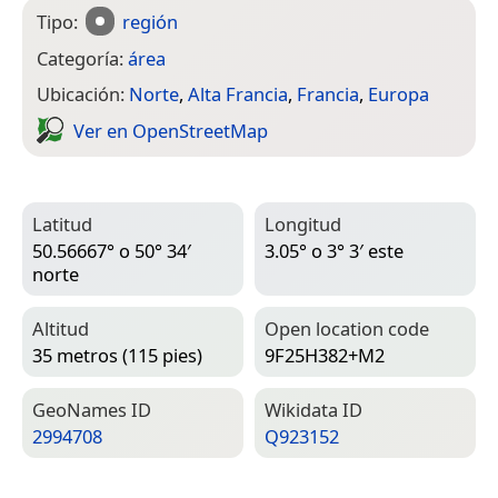
Tipo:
región
Categoría:
área
Ubicación:
Norte
,
Alta Francia
,
Francia
,
Europa
Ver en Open­Street­Map
Latitud
Longitud
50.56667° o 50° 34′
3.05° o 3° 3′ este
norte
Altitud
Open location code
35 metros (115 pies)
9F25H382+M2
Geo­Names ID
Wiki­data ID
2994708
Q923152