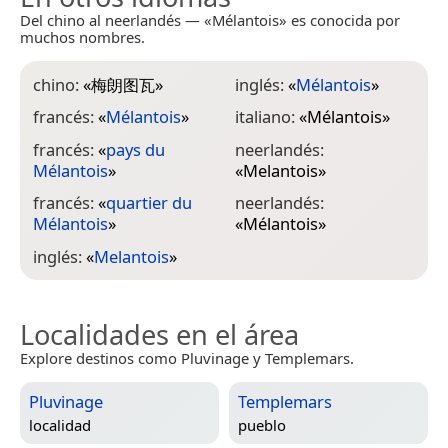
Del chino al neerlandés — «Mélantois» es conocida por
muchos nombres.
chino:
«
梅朗图瓦
»
inglés:
«
Mélantois
»
francés:
«
Mélantois
»
italiano:
«
Mélantois
»
francés:
«
pays du
neerlandés:
Mélantois
»
«
Melantois
»
francés:
«
quartier du
neerlandés:
Mélantois
»
«
Mélantois
»
inglés:
«
Melantois
»
Localidades en el área
Explore destinos como Pluvinage y Templemars.
Pluvinage
Templemars
localidad
pueblo