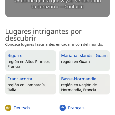
«
A donde quiera que vayas, ve con todo
tu corazón.
»
—
Confucio
Lugares intrigantes por
descubrir
Conozca lugares fascinantes en cada rincón del mundo.
Bigorre
Mariana Islands - Guam
región en
Altos Pirineos,
región en
Guam
Francia
Franciacorta
Basse-Normandie
región en
Lombardía,
región en
Región de
Italia
Normandía, Francia
Deutsch
Français