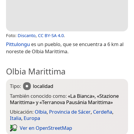
Foto:
Discanto
,
CC BY-SA 4.0
.
Pittulongu
es un pueblo, que se encuentra a 6 km al
noreste de Olbia Marittima.
Olbia Marittima
Tipo:
localidad
También conocido como:
«
La Bianca
», «
Stazione
Marittima
» y «
Terranova Pausánia Marittima
»
Ubicación:
Olbia
,
Provincia de Sácer
,
Cerdeña
,
Italia
,
Europa
Ver en Open­Street­Map