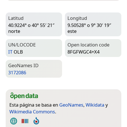
Latitud
Longitud
40.9224° o 40° 55′ 21″
9.50528° o 9° 30′ 19″
norte
este
UN/LOCODE
Open location code
IT
OLB
8FGFWGC4+X4
Geo­Names ID
3172086
Esta página se basa en
GeoNames
,
Wikidata
y
Wikimedia Commons
.