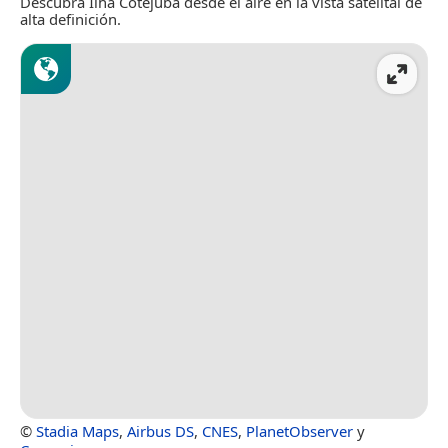
Descubra Ilha Cotejuba desde el aire en la vista satelital de
alta definición.
©
Stadia Maps
,
Airbus DS
,
CNES
,
PlanetObserver
y