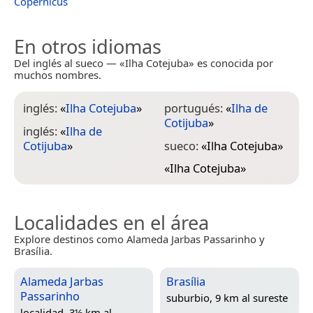
Copernicus
En otros idiomas
Del inglés al sueco — «Ilha Cotejuba» es conocida por
muchos nombres.
inglés:
«
Ilha Cotejuba
»
portugués:
«
Ilha de
Cotijuba
»
inglés:
«
Ilha de
Cotijuba
»
sueco:
«
Ilha Cotejuba
»
«
Ilha Cotejuba
»
Localidades en el área
Explore destinos como Alameda Jarbas Passarinho y
Brasília.
Alameda Jarbas
Brasília
Passarinho
suburbio, 9 km al sureste
localidad, 3½ km al