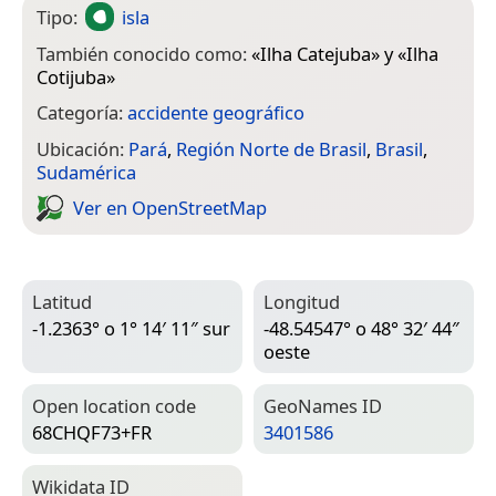
Tipo:
isla
También conocido como:
«
Ilha Catejuba
» y «
Ilha
Cotijuba
»
Categoría:
accidente geográfico
Ubicación:
Pará
,
Región Norte de Brasil
,
Brasil
,
Sudamérica
Ver en Open­Street­Map
Latitud
Longitud
-1.2363° o 1° 14′ 11″ sur
-48.54547° o 48° 32′ 44″
oeste
Open location code
Geo­Names ID
68CHQF73+FR
3401586
Wiki­data ID