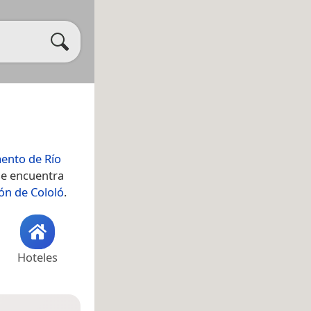
ento de Río
se encuentra
ón de Cololó
.
Hoteles