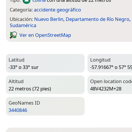
Categoría:
accidente geográfico
Ubicación:
Nuevo Berlin
,
Departamento de Río Negro
,
Sudamérica
Ver en Open­Street­Map
Latitud
Longitud
-33° o 33° sur
-57.91667° o 57° 55
Altitud
Open location cod
22 metros (72 pies)
48V4232M+28
Geo­Names ID
3440846