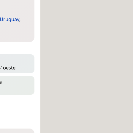
Uruguay
,
′ oeste
e