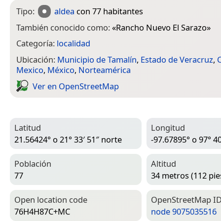
Tipo:
aldea
con 77 habitantes
También conocido como:
«
Rancho Nuevo El Sarazo
»
Categoría:
localidad
Ubicación:
Municipio de Tamalín
,
Estado de Veracruz
,
C
Mexico
,
México
,
Norteamérica
Ver en Open­Street­Map
Latitud
Longitud
21.56424° o 21° 33′ 51″ norte
-97.67895° o 97° 40
Población
Altitud
77
34 metros (112 pie
Open location code
Open­Street­Map I
76H4H87C+MC
node 9075035516