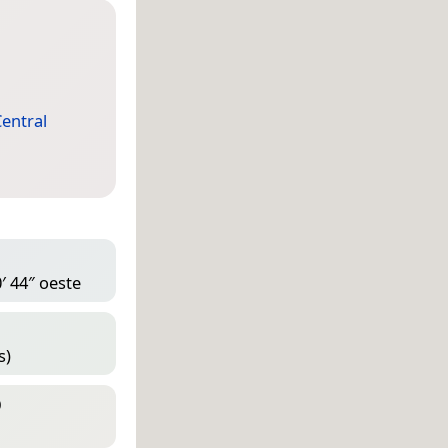
entral
′ 44″ oeste
s)
D