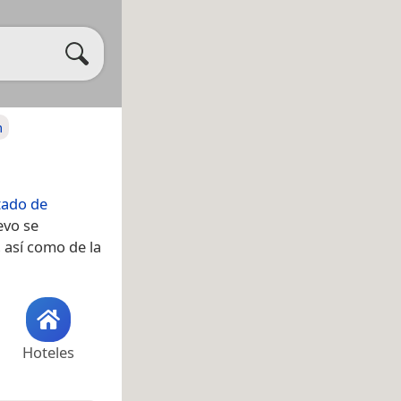
n
tado de
evo se
, así como de la
Hoteles