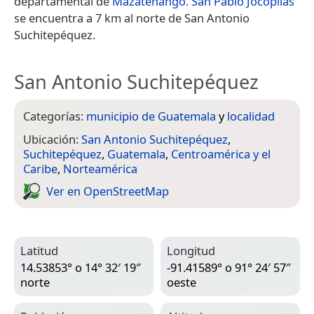
departamental de
Mazatenango
.
San Pablo Jocopilas
se encuentra a 7 km al norte de San Antonio
Suchitepéquez.
San Antonio Suchitepéquez
Categorías:
municipio de Guatemala
y
localidad
Ubicación:
San Antonio Suchitepéquez
,
Suchitepéquez
,
Guatemala
,
Centroamérica y el
Caribe
,
Norteamérica
Ver en Open­Street­Map
Latitud
Longitud
14.53853° o 14° 32′ 19″
-91.41589° o 91° 24′ 57″
norte
oeste