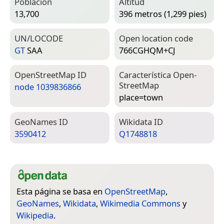
Población
Altitud
13,700
396 metros (1,299 pies)
UN/LOCODE
Open location code
GT
SAA
766CGHQM+CJ
Open­Street­Map ID
Característica Open­
Street­Map
node 1039836866
place=­town
Geo­Names ID
Wiki­data ID
3590412
Q1748818
Esta página se basa en
OpenStreetMap
,
GeoNames
,
Wikidata
,
Wikimedia Commons
y
Wikipedia
.