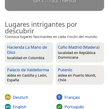
van.
»
—
Paul Theroux
Lugares intrigantes por
descubrir
Conozca lugares fascinantes en cada rincón del mundo.
Hacienda La Mano de
Caño Madrid (Madera)
Dios
localidad en
República
Dominicana
localidad en
Colombia
Palacio de Valdellorma
Putenío
aldea en
Castilla y León,
aldea en
Puerto Montt,
España
Chile
Deutsch
Français
English
Português