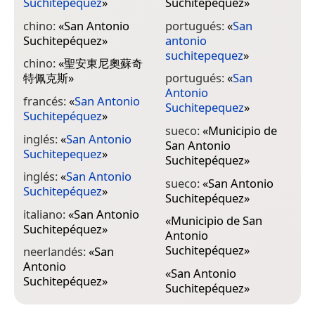
Suchitepéquez
»
Suchitepéquez
»
chino:
«
San Antonio
portugués:
«
San
Suchitepéquez
»
antonio
suchitepequez
»
chino:
«
聖安東尼奧蘇奇
特佩克斯
»
portugués:
«
San
Antonio
francés:
«
San Antonio
Suchitepequez
»
Suchitepéquez
»
sueco:
«
Municipio de
inglés:
«
San Antonio
San Antonio
Suchitepequez
»
Suchitepéquez
»
inglés:
«
San Antonio
sueco:
«
San Antonio
Suchitepéquez
»
Suchitepéquez
»
italiano:
«
San Antonio
«
Municipio de San
Suchitepéquez
»
Antonio
Suchitepéquez
»
neerlandés:
«
San
Antonio
«
San Antonio
Suchitepéquez
»
Suchitepéquez
»