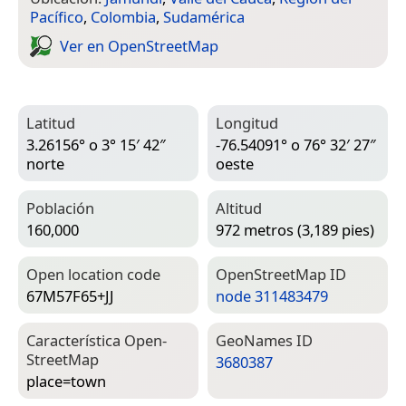
Pacífico
,
Colombia
,
Sudamérica
Ver en Open­Street­Map
Latitud
Longitud
3.26156° o 3° 15′ 42″
-76.54091° o 76° 32′ 27″
norte
oeste
Población
Altitud
160,000
972 metros (3,189 pies)
Open location code
Open­Street­Map ID
67M57F65+JJ
node 311483479
Característica Open­
Geo­Names ID
Street­Map
3680387
place=­town