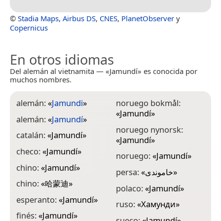
©
Stadia Maps
,
Airbus DS
,
CNES
,
PlanetObserver
y
Copernicus
En otros idiomas
Del alemán al vietnamita — «Jamundí» es conocida por
muchos nombres.
alemán:
«
Jamundi
»
noruego bokmål:
«
Jamundí
»
alemán:
«
Jamundí
»
noruego nynorsk:
catalán:
«
Jamundí
»
«
Jamundí
»
checo:
«
Jamundí
»
noruego:
«
Jamundí
»
chino:
«
Jamundí
»
persa:
«
خاموندی
»
chino:
«
哈蒙迪
»
polaco:
«
Jamundí
»
esperanto:
«
Jamundí
»
ruso:
«
Хамунди
»
finés:
«
Jamundí
»
sueco:
«
Jamundí
»