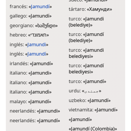
francés:
«
Jamundí
»
tártaro:
«
Хамунди
»
gallego:
«
Jamundí
»
turco:
«
Jamundi
(belediye)
»
georgiano:
«
ხამუნდი
»
turco:
«
Jamundí
hebreo:
«
חאמונדי
»
(belediye)
»
inglés:
«
Jamundi
»
turco:
«
Jamundi
inglés:
«
Jamundí
»
belediyesi
»
irlandés:
«
Jamundí
»
turco:
«
Jamundí
belediyesi
»
italiano:
«
Jamundi
»
turco:
«
Jamundí
»
italiano:
«
Jamundí
»
urdu:
«
جمندی
»
italiano:
«
Jamundì
»
uzbeko:
«
Jamundí
»
malayo:
«
Jamundí
»
vietnamita:
«
Jamundí
»
neerlandés:
«
Jamundi
»
«
Jamundí
»
neerlandés:
«
Jamundí
»
«
Jamundí (Colombia)
»