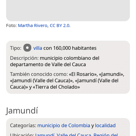
Foto:
Martha Rivero
,
CC BY 2.0
.
Tipo:
villa
con 160,000 habitantes
Descripción:
municipio colombiano del
departamento de Valle del Cauca
También conocido como:
«
El Rosario
», «
Jamundi
»,
«
Jamundi (Valle del Cauca)
», «
Jamundí (Valle del
Cauca)
» y «
Tierra del Cholado
»
Jamundí
Categorías:
municipio de Colombia
y
localidad
Ubicación:
Jamundí
,
Valle del Cauca
,
Región del