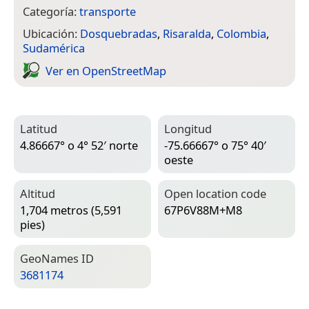
Categoría:
transporte
Ubicación:
Dosquebradas
,
Risaralda
,
Colombia
,
Sudamérica
Ver en Open­Street­Map
Latitud
Longitud
4.86667° o 4° 52′ norte
-75.66667° o 75° 40′
oeste
Altitud
Open location code
1,704 metros (5,591
67P6V88M+M8
pies)
Geo­Names ID
3681174