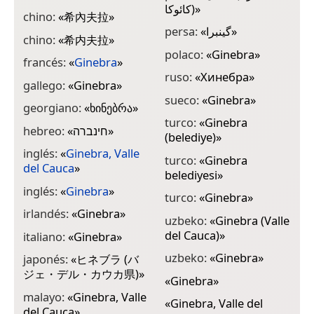
کائوکا)
»
chino:
«
希內夫拉
»
persa:
«
گینبرا
»
chino:
«
希内夫拉
»
polaco:
«
Ginebra
»
francés:
«
Ginebra
»
ruso:
«
Хинебра
»
gallego:
«
Ginebra
»
sueco:
«
Ginebra
»
georgiano:
«
ხინებრა
»
turco:
«
Ginebra
hebreo:
«
חינברה
»
(belediye)
»
inglés:
«
Ginebra, Valle
turco:
«
Ginebra
del Cauca
»
belediyesi
»
inglés:
«
Ginebra
»
turco:
«
Ginebra
»
irlandés:
«
Ginebra
»
uzbeko:
«
Ginebra (Valle
del Cauca)
»
italiano:
«
Ginebra
»
uzbeko:
«
Ginebra
»
japonés:
«
ヒネブラ (バ
ジェ・デル・カウカ県)
»
«
Ginebra
»
malayo:
«
Ginebra, Valle
«
Ginebra, Valle del
del Cauca
»