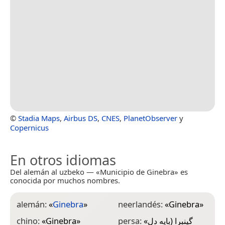
©
Stadia Maps
,
Airbus DS
,
CNES
,
PlanetObserver
y
Copernicus
En otros idiomas
Del alemán al uzbeko — «Municipio de Ginebra» es
conocida por muchos nombres.
alemán:
«
Ginebra
»
neerlandés:
«
Ginebra
»
chino:
«
Ginebra
»
persa:
«
گینبرا (بایه دل