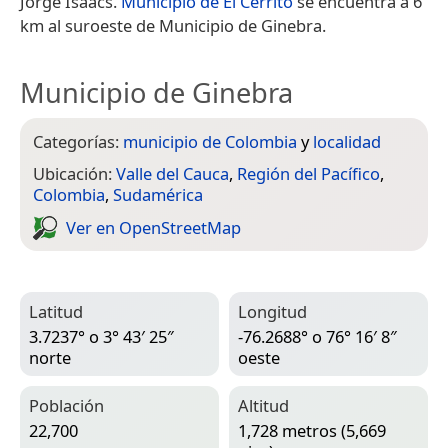
Jorge Isaacs.
Municipio de El Cerrito
se encuentra a 6
km al suroeste de Municipio de Ginebra.
Municipio de Ginebra
Categorías:
municipio de Colombia
y
localidad
Ubicación:
Valle del Cauca
,
Región del Pacífico
,
Colombia
,
Sudamérica
Ver en Open­Street­Map
Latitud
Longitud
3.7237° o 3° 43′ 25″
-76.2688° o 76° 16′ 8″
norte
oeste
Población
Altitud
22,700
1,728 metros (5,669