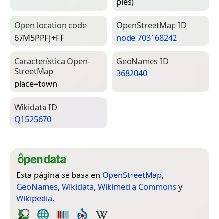
pies)
Open location code
Open­Street­Map ID
67M5PPFJ+FF
node 703168242
Característica Open­
Geo­Names ID
Street­Map
3682040
place=­town
Wiki­data ID
Q1525670
Esta página se basa en
OpenStreetMap
,
GeoNames
,
Wikidata
,
Wikimedia Commons
y
Wikipedia
.