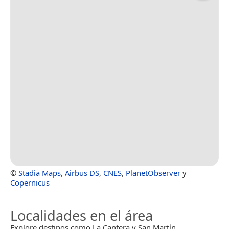
©
Stadia Maps
,
Airbus DS
,
CNES
,
PlanetObserver
y
Copernicus
Localidades en el área
Explore destinos como La Cantera y San Martín.