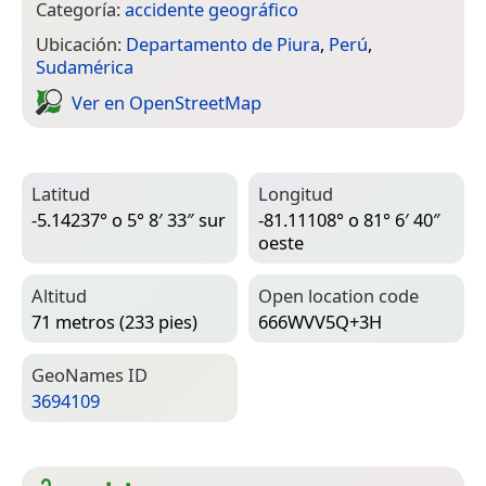
Categoría:
accidente geográfico
Ubicación:
Departamento de Piura
,
Perú
,
Sudamérica
Ver en Open­Street­Map
Latitud
Longitud
-5.14237° o 5° 8′ 33″ sur
-81.11108° o 81° 6′ 40″
oeste
Altitud
Open location code
71 metros (233 pies)
666WVV5Q+3H
Geo­Names ID
3694109