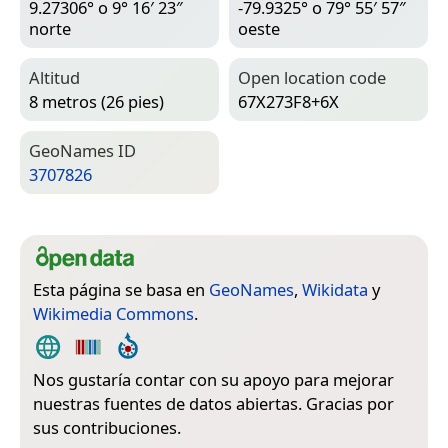
9.27306° o 9° 16′ 23″
-79.9325° o 79° 55′ 57″
norte
oeste
Altitud
Open location code
8 metros (26 pies)
67X273F8+6X
Geo­Names ID
3707826
Esta página se basa en
GeoNames
,
Wikidata
y
Wikimedia Commons
.
Nos gustaría contar con su apoyo para mejorar
nuestras fuentes de datos abiertas. Gracias por
sus contribuciones.