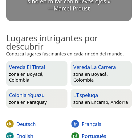
sino en mirar con nuevos ojos.
»
—
Marcel Proust
Lugares intrigantes por
descubrir
Conozca lugares fascinantes en cada rincón del mundo.
Vereda El Tintal
Vereda La Carrera
zona en
Boyacá,
zona en
Boyacá,
Colombia
Colombia
Colonia Yguazu
L’Espeluga
zona en
Paraguay
zona en
Encamp, Andorra
Deutsch
Français
English
Português