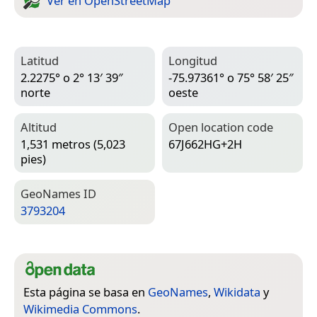
Ver en Open­Street­Map
Latitud
Longitud
2.2275° o 2° 13′ 39″
-75.97361° o 75° 58′ 25″
norte
oeste
Altitud
Open location code
1,531 metros (5,023
67J662HG+2H
pies)
Geo­Names ID
3793204
Esta página se basa en
GeoNames
,
Wikidata
y
Wikimedia Commons
.