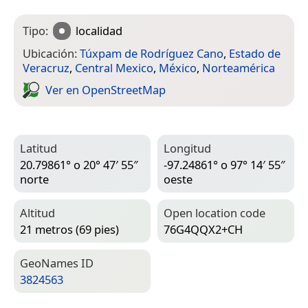
Tipo:
localidad
Ubicación:
Túxpam de Rodríguez Cano
,
Estado de
Veracruz
,
Central Mexico
,
México
,
Norteamérica
Ver en Open­Street­Map
Latitud
Longitud
20.79861° o 20° 47′ 55″
-97.24861° o 97° 14′ 55″
norte
oeste
Altitud
Open location code
21 metros (69 pies)
76G4QQX2+CH
Geo­Names ID
3824563