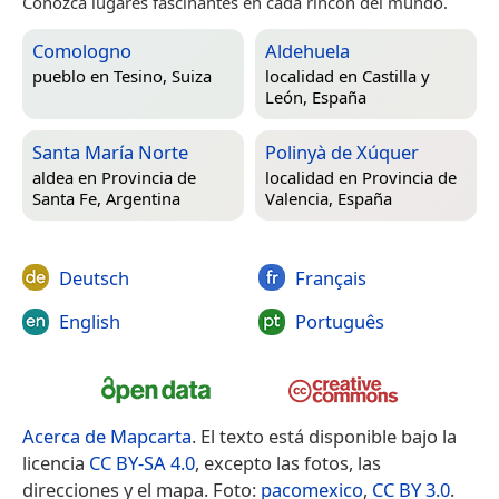
Conozca lugares fascinantes en cada rincón del mundo.
Comologno
Aldehuela
pueblo en
Tesino, Suiza
localidad en
Castilla y
León, España
Santa María Norte
Polinyà de Xúquer
aldea en
Provincia de
localidad en
Provincia de
Santa Fe, Argentina
Valencia, España
Deutsch
Français
English
Português
Acerca de Mapcarta
. El texto está disponible bajo la
licencia
CC BY-SA 4.0
, excepto las fotos, las
direcciones y el mapa. Foto:
pacomexico
,
CC BY 3.0
.