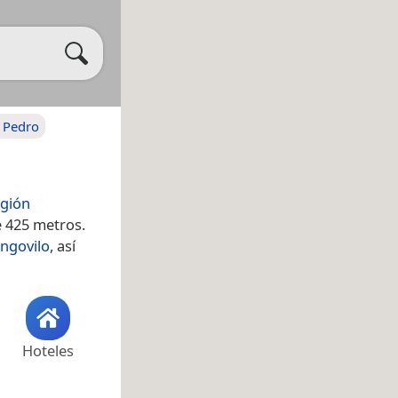
 Pedro
gión
e 425 metros.
ngovilo
, así
Hoteles