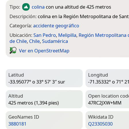
Tipo:
colina
con una altitud de 425 metros
Descripción:
colina en la Región Metropolitana de Sant
Categoría:
accidente geográfico
Ubicación:
San Pedro
,
Melipilla
,
Región Metropolitana 
de Chile
,
Chile
,
Sudamérica
Ver en Open­Street­Map
Latitud
Longitud
-33.95077° o 33° 57′ 3″ sur
-71.35332° o 71° 21
Altitud
Open location cod
425 metros (1,394 pies)
47RC2JXW+MM
Geo­Names ID
Wiki­data ID
3880181
Q23305030