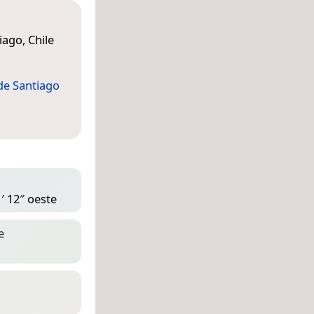
iago, Chile
de Santiago
′ 12″ oeste
e