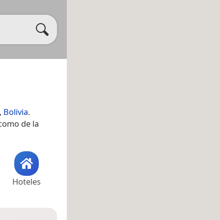
,
Bolivia
.
 como de la
Hoteles