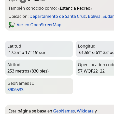
También conocido como:
«
Estancia Recreo
»
Ubicación:
Departamento de Santa Cruz
,
Bolivia
,
Sudam
Ver en Open­Street­Map
Latitud
Longitud
-17.25° o 17° 15′ sur
-61.55° o 61° 33′ o
Altitud
Open location cod
253 metros (830 pies)
57JWQF22+22
Geo­Names ID
3906533
Esta página se basa en
GeoNames
,
Wikidata
y