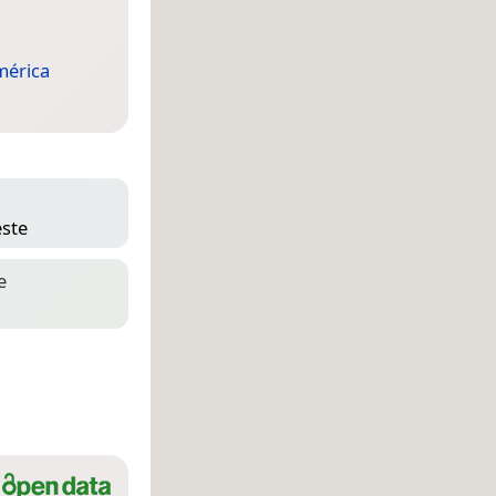
érica
este
e