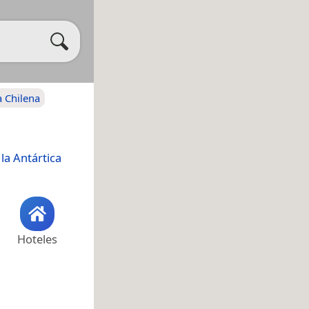
a Chilena
la Antártica
Hoteles