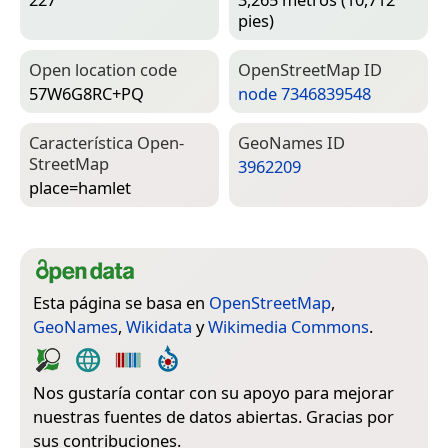
pies)
Open location code
Open­Street­Map ID
57W6G8RC+PQ
node 7346839548
Característica Open­
Geo­Names ID
Street­Map
3962209
place=­hamlet
Esta página se basa en
OpenStreetMap
,
GeoNames
,
Wikidata
y
Wikimedia Commons
.
Nos gustaría contar con su apoyo para mejorar
nuestras fuentes de datos abiertas. Gracias por
sus contribuciones.