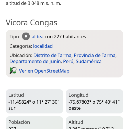
altitud de 3 048 m s. n. m.
Vicora Congas
Tipo:
aldea
con 227 habitantes
Categoría:
localidad
Ubicación:
Distrito de Tarma
,
Provincia de Tarma
,
Departamento de Junín
,
Perú
,
Sudamérica
Ver en Open­Street­Map
Latitud
Longitud
-11.45824° o 11° 27′ 30″
-75.67803° o 75° 40′ 41″
sur
oeste
Población
Altitud
227
3,265 metros (10,712