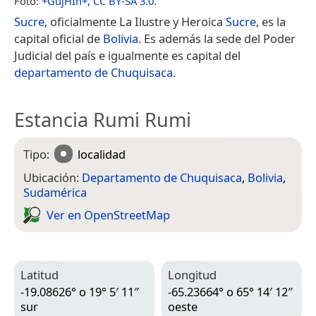
Foto:
+GujHIn+
,
CC BY-SA 3.0
.
Sucre
, oficialmente La Ilustre y Heroica
Sucre
,​ es la
capital oficial de
Bolivia
.​​​ Es además la sede del Poder
Judicial del país e igualmente es capital del
departamento de Chuquisaca
.
Estancia Rumi Rumi
Tipo:
localidad
Ubicación:
Departamento de Chuquisaca
,
Bolivia
,
Sudamérica
Ver en Open­Street­Map
Latitud
Longitud
-19.08626° o 19° 5′ 11″
-65.23664° o 65° 14′ 12″
sur
oeste