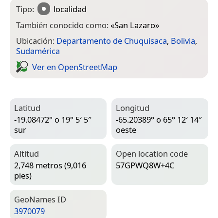
Tipo:
localidad
También conocido como:
«
San Lazaro
»
Ubicación:
Departamento de Chuquisaca
,
Bolivia
,
Sudamérica
Ver en Open­Street­Map
Latitud
Longitud
-19.08472° o 19° 5′ 5″
-65.20389° o 65° 12′ 14″
sur
oeste
Altitud
Open location code
2,748 metros (9,016
57GPWQ8W+4C
pies)
Geo­Names ID
3970079