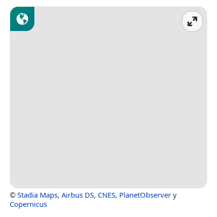
©
Stadia Maps
,
Airbus DS
,
CNES
,
PlanetObserver
y
Copernicus