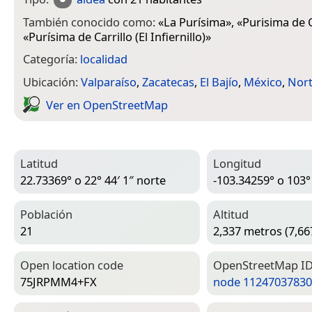
También conocido como:
«
La Purísima
», «
Purisima de C
«
Purísima de Carrillo (El Infiernillo)
»
Categoría:
localidad
Ubicación:
Valparaíso
,
Zacatecas
,
El Bajío
,
México
,
Nor
Ver en Open­Street­Map
Latitud
Longitud
22.73369° o 22° 44′ 1″ norte
-103.34259° o 103°
Población
Altitud
21
2,337 metros (7,66
Open location code
Open­Street­Map I
75JRPMM4+FX
node 11247037830