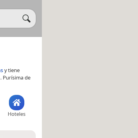
as
y tiene
. Purísima de
Hoteles