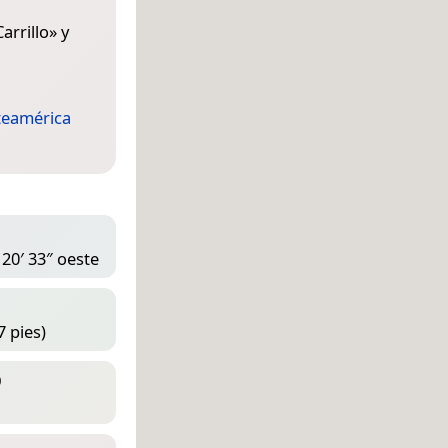
arrillo
» y
teamérica
 20′ 33″ oeste
7 pies)
D