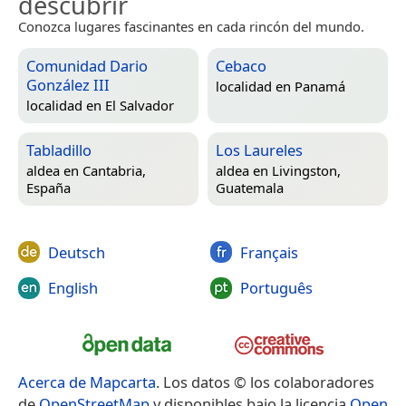
descubrir
Conozca lugares fascinantes en cada rincón del mundo.
Comunidad Dario
Cebaco
González III
localidad en
Panamá
localidad en
El Salvador
Tabladillo
Los Laureles
aldea en
Cantabria,
aldea en
Livingston,
España
Guatemala
Deutsch
Français
English
Português
Acerca de Mapcarta
. Los datos © los colaboradores
de
OpenStreetMap
y disponibles bajo la licencia
Open