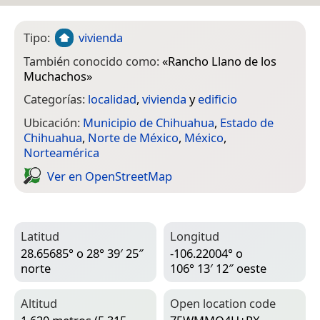
Tipo:
vivienda
También conocido como:
«
Rancho Llano de los
Muchachos
»
Categorías:
localidad
,
vivienda
y
edificio
Ubicación:
Municipio de Chihuahua
,
Estado de
Chihuahua
,
Norte de México
,
México
,
Norteamérica
Ver en Open­Street­Map
Latitud
Longitud
28.65685° o 28° 39′ 25″
-106.22004° o
norte
106° 13′ 12″ oeste
Altitud
Open location code