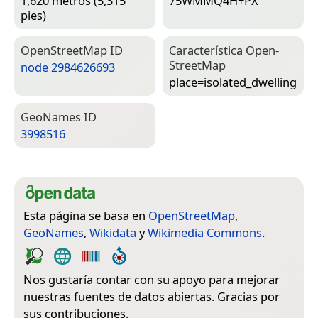
1,620 metros (5,315
75WMMQ4H+PX
pies)
Open­Street­Map ID
Característica Open­
Street­Map
node 2984626693
place=­isolated_dwelling
Geo­Names ID
3998516
Esta página se basa en
OpenStreetMap
,
GeoNames
,
Wikidata
y
Wikimedia Commons
.
Nos gustaría contar con su apoyo para mejorar
nuestras fuentes de datos abiertas. Gracias por
sus contribuciones.