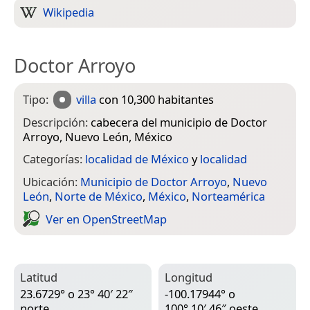
Wikipedia
Doctor Arroyo
Tipo:
villa
con 10,300 habitantes
Descripción:
cabecera del municipio de Doctor
Arroyo, Nuevo León, México
Categorías:
localidad de México
y
localidad
Ubicación:
Municipio de Doctor Arroyo
,
Nuevo
León
,
Norte de México
,
México
,
Norteamérica
Ver en Open­Street­Map
Latitud
Longitud
23.6729° o 23° 40′ 22″
-100.17944° o
norte
100° 10′ 46″ oeste