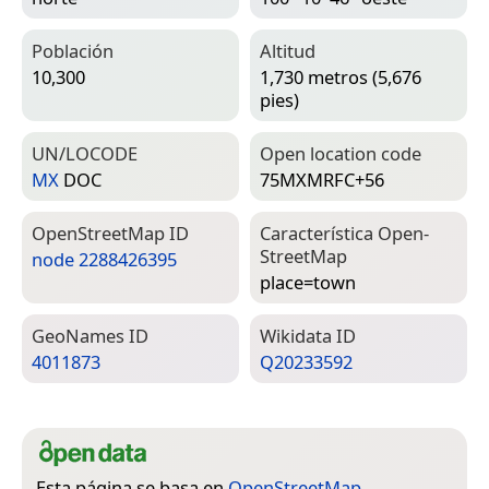
Población
Altitud
10,300
1,730 metros (5,676
pies)
UN/LOCODE
Open location code
MX
DOC
75MXMRFC+56
Open­Street­Map ID
Característica Open­
Street­Map
node 2288426395
place=­town
Geo­Names ID
Wiki­data ID
4011873
Q20233592
Esta página se basa en
OpenStreetMap
,