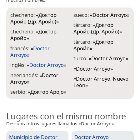
checheno:
«
Доктор
sueco:
«
Doctor Arroyo
»
Аройо (Др. Аройо)
»
tártaro:
«
Доктор
checheno:
«
Доктор
Аройо (Др. Аройо)
»
Аройо
»
tártaro:
«
Доктор
francés:
«
Doctor
Аройо
»
Arroyo
»
turco:
«
Doctor Arroyo
»
inglés:
«
Doctor Arroyo
»
«
Doctor Arroyo
»
neerlandés:
«
Doctor
«
Doctor Arroyo, Nuevo
Arroyo
»
León
»
serbio:
«
Доктор Аројо
»
Lugares con el mismo nombre
Descubra otros lugares llamados «Doctor Arroyo».
Municipio de Doctor
Doctor Arroyo