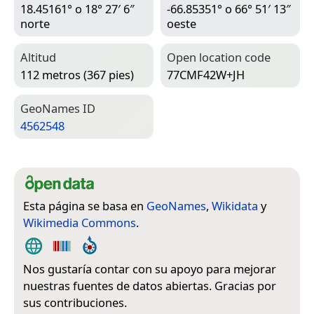
18.45161° o 18° 27′ 6″
-66.85351° o 66° 51′ 13″
norte
oeste
Altitud
Open location code
112 metros (367 pies)
77CMF42W+JH
Geo­Names ID
4562548
Esta página se basa en
GeoNames
,
Wikidata
y
Wikimedia Commons
.
Nos gustaría contar con su apoyo para mejorar
nuestras fuentes de datos abiertas. Gracias por
sus contribuciones.