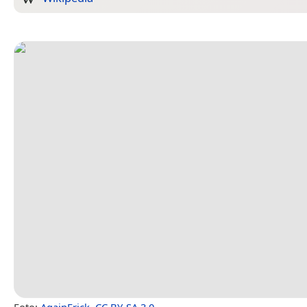
Foto:
AgainErick
,
CC BY-SA 3.0
.