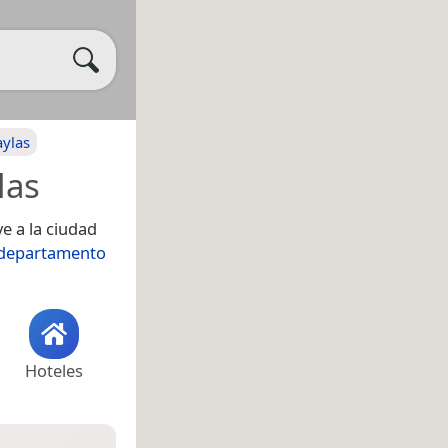
aylas
las
e a la ciudad
departamento
Hoteles