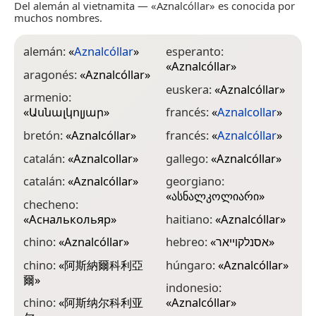
Del alemán al vietnamita — «Aznalcóllar» es conocida por
muchos nombres.
alemán:
«
Aznalcóllar
»
esperanto:
i
«
Aznalcóllar
»
«
aragonés:
«
Aznalcóllar
»
euskera:
«
Aznalcóllar
»
i
armenio:
«
Ասնալկոլյար
»
francés:
«
Aznalcollar
»
i
bretón:
«
Aznalcóllar
»
francés:
«
Aznalcóllar
»
k
catalán:
«
Aznalcollar
»
gallego:
«
Aznalcóllar
»
k
«
catalán:
«
Aznalcóllar
»
georgiano:
«
ასნალკოლიარი
»
k
checheno:
«
Асналькольяр
»
haitiano:
«
Aznalcóllar
»
l
chino:
«
Aznalcóllar
»
hebreo:
«
אסנלקוייאר
»
m
chino:
«
阿斯納爾科利亞
húngaro:
«
Aznalcóllar
»
n
爾
»
«
indonesio:
chino:
«
阿斯纳尔科利亚
«
Aznalcóllar
»
n