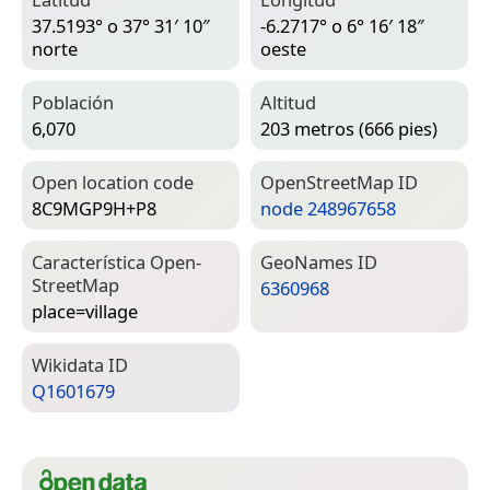
37.5193° o 37° 31′ 10″
-6.2717° o 6° 16′ 18″
norte
oeste
Población
Altitud
6,070
203 metros (666 pies)
Open location code
Open­Street­Map ID
8C9MGP9H+P8
node 248967658
Característica Open­
Geo­Names ID
Street­Map
6360968
place=­village
Wiki­data ID
Q1601679