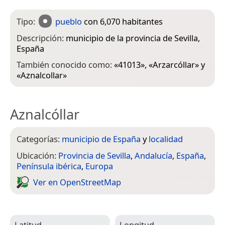
Tipo:
pueblo
con 6,070 habitantes
Descripción:
municipio de la provincia de Sevilla‎,
España
También conocido como:
«
41013
», «
Arzarcóllar
» y
«
Aznalcollar
»
Aznalcóllar
Categorías:
municipio de España
y
localidad
Ubicación:
Provincia de Sevilla
,
Andalucía
,
España
,
Península ibérica
,
Europa
Ver en Open­Street­Map
Latitud
Longitud