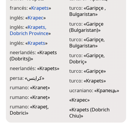
francés:
«
Krapets
»
turco:
«
Garipçe ,
Bulgaristan
»
inglés:
«
Krapec
»
turco:
«
Garipçe
inglés:
«
Krapets,
(Bulgaristan)
»
Dobrich Province
»
turco:
«
Garipçe,
inglés:
«
Krapets
»
Bulgaristan
»
neerlandés:
«
Krapets
turco:
«
Garipçe,
(Dobritsj)
»
Dobriç
»
neerlandés:
«
Krapets
»
turco:
«
Garipçe
»
persa:
«
کراپتس
»
turco:
«
Krapets
»
rumano:
«
Kraneţ
»
ucraniano:
«
Крапець
»
rumano:
«
Kraneț
»
«
Krapec
»
rumano:
«
Krapeț,
«
Krapets (Dobrich
Dobrici
»
Chiu)
»