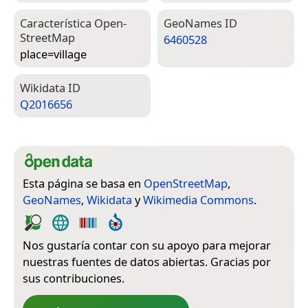
Característica Open­
Geo­Names ID
Street­Map
6460528
place=­village
Wiki­data ID
Q2016656
Esta página se basa en
OpenStreetMap
,
GeoNames
,
Wikidata
y
Wikimedia Commons
.
Nos gustaría contar con su apoyo para mejorar
nuestras fuentes de datos abiertas. Gracias por
sus contribuciones.