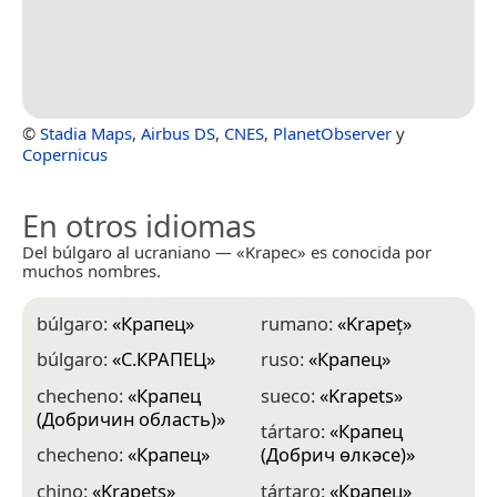
©
Stadia Maps
,
Airbus DS
,
CNES
,
PlanetObserver
y
Copernicus
En otros idiomas
Del búlgaro al ucraniano — «Krapec» es conocida por
muchos nombres.
búlgaro:
«
Крапец
»
rumano:
«
Krapeț
»
búlgaro:
«
С.КРАПЕЦ
»
ruso:
«
Крапец
»
checheno:
«
Крапец
sueco:
«
Krapets
»
(Добричин область)
»
tártaro:
«
Крапец
checheno:
«
Крапец
»
(Добрич өлкәсе)
»
chino:
«
Krapets
»
tártaro:
«
Крапец
»