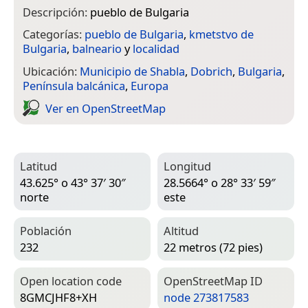
Descripción:
pueblo de Bulgaria
Categorías:
pueblo de Bulgaria
,
kmetstvo de
Bulgaria
,
balneario
y
localidad
Ubicación:
Municipio de Shabla
,
Dobrich
,
Bulgaria
,
Península balcánica
,
Europa
Ver en Open­Street­Map
Latitud
Longitud
43.625° o 43° 37′ 30″
28.5664° o 28° 33′ 59″
norte
este
Población
Altitud
232
22 metros (72 pies)
Open location code
Open­Street­Map ID
8GMCJHF8+XH
node 273817583