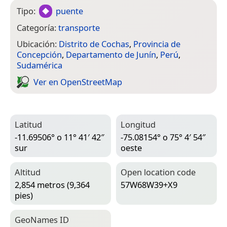
Tipo:
puente
Categoría:
transporte
Ubicación:
Distrito de Cochas
,
Provincia de
Concepción
,
Departamento de Junín
,
Perú
,
Sudamérica
Ver en Open­Street­Map
Latitud
Longitud
-11.69506° o 11° 41′ 42″
-75.08154° o 75° 4′ 54″
sur
oeste
Altitud
Open location code
2,854 metros (9,364
57W68W39+X9
pies)
Geo­Names ID