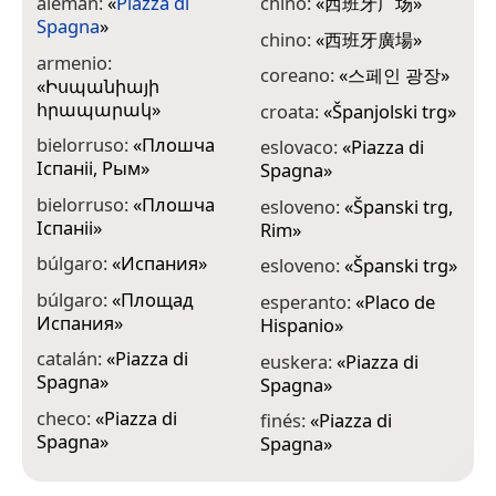
alemán:
«
Piazza di
chino:
«
西班牙广场
»
f
Spagna
»
S
chino:
«
西班牙廣場
»
armenio:
f
coreano:
«
스페인 광장
»
«
Իսպանիայի
d
հրապարակ
»
croata:
«
Španjolski trg
»
g
bielorruso:
«
Плошча
S
eslovaco:
«
Piazza di
Іспаніі, Рым
»
Spagna
»
g
bielorruso:
«
Плошча
მ
esloveno:
«
Španski trg,
Іспаніі
»
Rim
»
g
búlgaro:
«
Испания
»
მ
esloveno:
«
Španski trg
»
búlgaro:
«
Площад
g
esperanto:
«
Placo de
Испания
»
S
Hispanio
»
catalán:
«
Piazza di
g
euskera:
«
Piazza di
Spagna
»
Σ
Spagna
»
checo:
«
Piazza di
g
finés:
«
Piazza di
Spagna
»
Ι
Spagna
»