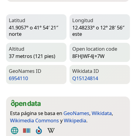
Latitud
Longitud
41.9057° o 41° 54′ 21″
12.48233° o 12° 28′ 56″
norte
este
Altitud
Open location code
37 metros (121 pies)
8FHJWF4J+7W
Geo­Names ID
Wiki­data ID
6954110
Q15124814
Esta página se basa en
GeoNames
,
Wikidata
,
Wikimedia Commons
y
Wikipedia
.