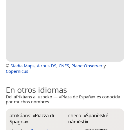
©
Stadia Maps
,
Airbus DS
,
CNES
,
PlanetObserver
y
Copernicus
En otros idiomas
Del afrikáans al uzbeko — «Plaza de España» es conocida
por muchos nombres.
afrikáans:
«
Piazza di
checo:
«
Španělské
f
Spagna
»
náměstí
»
S