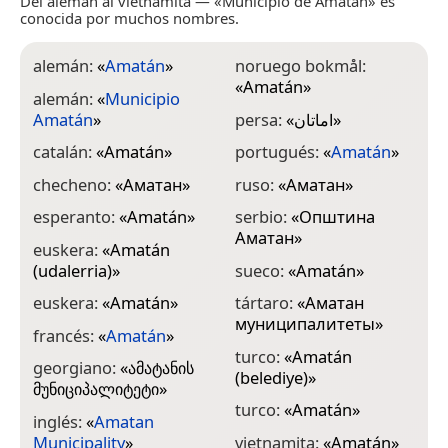
Del alemán al vietnamita — «Municipio de Amatán» es
conocida por muchos nombres.
alemán:
«
Amatán
»
noruego bokmål:
«
Amatán
»
alemán:
«
Municipio
Amatán
»
persa:
«
اماتان
»
catalán:
«
Amatán
»
portugués:
«
Amatán
»
checheno:
«
Аматан
»
ruso:
«
Аматан
»
esperanto:
«
Amatán
»
serbio:
«
Општина
Аматан
»
euskera:
«
Amatán
(udalerria)
»
sueco:
«
Amatán
»
euskera:
«
Amatán
»
tártaro:
«
Аматан
муниципалитеты
»
francés:
«
Amatán
»
turco:
«
Amatán
georgiano:
«
ამატანის
(belediye)
»
მუნიციპალიტეტი
»
turco:
«
Amatán
»
inglés:
«
Amatan
Municipality
»
vietnamita:
«
Amatán
»