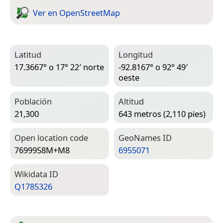
Ver en Open­Street­Map
Latitud
Longitud
17.3667° o 17° 22′ norte
-92.8167° o 92° 49′
oeste
Población
Altitud
21,300
643 metros (2,110 pies)
Open location code
Geo­Names ID
7699958M+M8
6955071
Wiki­data ID
Q1785326