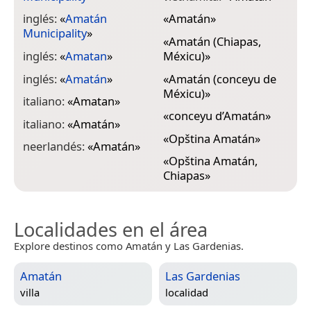
inglés:
«
Amatán
«
Amatán
»
Municipality
»
«
Amatán (Chiapas,
inglés:
«
Amatan
»
Méxicu)
»
inglés:
«
Amatán
»
«
Amatán (conceyu de
Méxicu)
»
italiano:
«
Amatan
»
«
conceyu d’Amatán
»
italiano:
«
Amatán
»
«
Opština Amatán
»
neerlandés:
«
Amatán
»
«
Opština Amatán,
Chiapas
»
Localidades en el área
Explore destinos como Amatán y Las Gardenias.
Amatán
Las Gardenias
villa
localidad