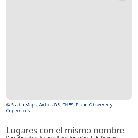
©
Stadia Maps
,
Airbus DS
,
CNES
,
PlanetObserver
y
Copernicus
Lugares con el mismo nombre
Descubra otros lugares llamados «Vereda El Diviso».