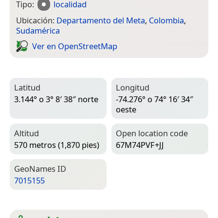
Tipo:
localidad
Ubicación:
Departamento del Meta
,
Colombia
,
Sudamérica
Ver en Open­Street­Map
Latitud
Longitud
3.144° o 3° 8′ 38″ norte
-74.276° o 74° 16′ 34″
oeste
Altitud
Open location code
570 metros (1,870 pies)
67M74PVF+JJ
Geo­Names ID
7015155