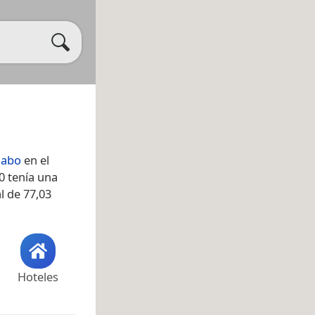
uabo
en el
0 tenía una
l de 77,03
Hoteles