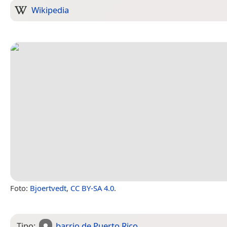
Wikipedia
Foto:
Bjoertvedt
,
CC BY-SA 4.0
.
Tipo:
barrio de Puerto Rico