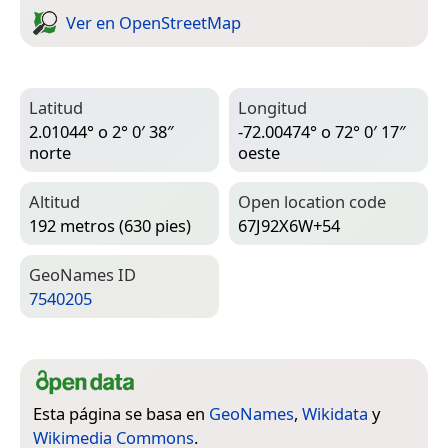
Ver en Open­Street­Map
Latitud
Longitud
2.01044° o 2° 0′ 38″
-72.00474° o 72° 0′ 17″
norte
oeste
Altitud
Open location code
192 metros (630 pies)
67J92X6W+54
Geo­Names ID
7540205
Esta página se basa en
GeoNames
,
Wikidata
y
Wikimedia Commons
.