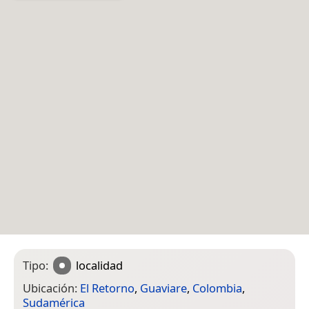
Tipo:
localidad
Ubicación:
El Retorno
,
Guaviare
,
Colombia
,
Sudamérica