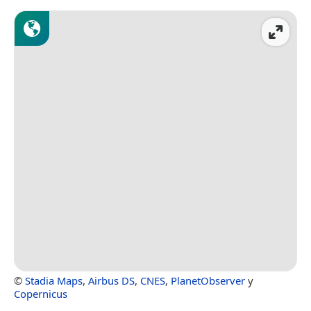
©
Stadia Maps
,
Airbus DS
,
CNES
,
PlanetObserver
y
Copernicus