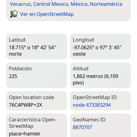
Veracruz
,
Central Mexico
,
México
,
Norteamérica
Ver en Open­Street­Map
Latitud
Longitud
18.715° o 18° 42′ 54″
-97.0625° o 97° 3′ 45″
norte
oeste
Población
Altitud
225
1,862 metros (6,109
pies)
Open location code
Open­Street­Map ID
76C4PW8P+2X
node 473383294
Característica Open­
Geo­Names ID
Street­Map
8870707
place=­hamlet