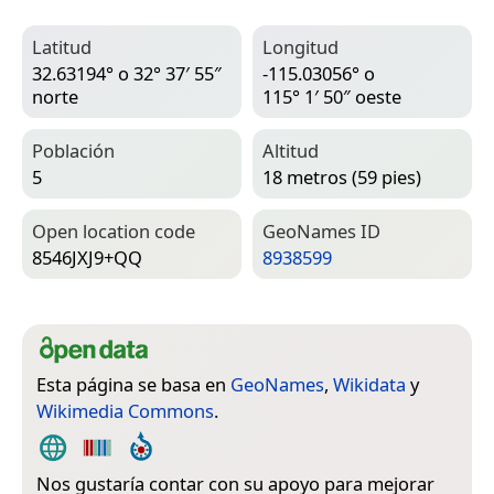
Latitud
Longitud
32.63194° o 32° 37′ 55″
-115.03056° o
norte
115° 1′ 50″ oeste
Población
Altitud
5
18 metros (59 pies)
Open location code
Geo­Names ID
8546JXJ9+QQ
8938599
Esta página se basa en
GeoNames
,
Wikidata
y
Wikimedia Commons
.
Nos gustaría contar con su apoyo para mejorar