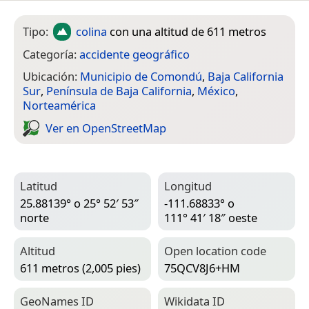
Tipo:
colina
con una altitud de 611 metros
Categoría:
accidente geográfico
Ubicación:
Municipio de Comondú
,
Baja California
Sur
,
Península de Baja California
,
México
,
Norteamérica
Ver en Open­Street­Map
Latitud
Longitud
25.88139° o 25° 52′ 53″
-111.68833° o
norte
111° 41′ 18″ oeste
Altitud
Open location code
611 metros (2,005 pies)
75QCV8J6+HM
Geo­Names ID
Wiki­data ID