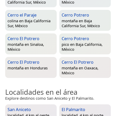
California Sur, México
México
Cerro el Paraje
Cerro Potrero
colina en
Baja California
montaña en
Baja
Sur, México
California Sur, México
Cerro El Potrero
Cerro Potrero
montaña en
Sinaloa,
pico en
Baja California,
México
México
Cerro El Potrero
Cerro El Potrero
montaña en
Honduras
montaña en
Oaxaca,
México
Localidades en el área
Explore destinos como San Aniceto y El Palmarito.
San Aniceto
El Palmarito
localidad, 4 km al oeste
localidad, 4 km al norte