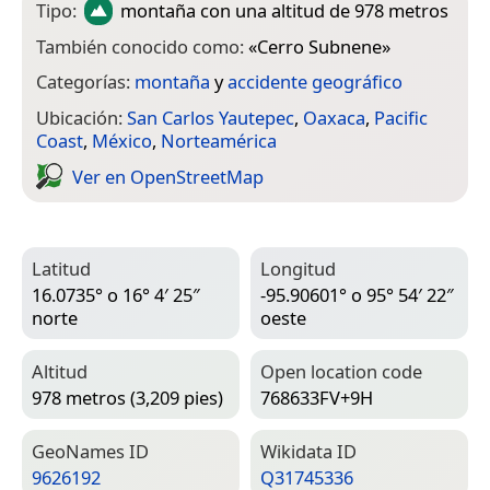
Tipo:
montaña
con una altitud de 978 metros
También conocido como:
«
Cerro Subnene
»
Categorías:
montaña
y
accidente geográfico
Ubicación:
San Carlos Yautepec
,
Oaxaca
,
Pacific
Coast
,
México
,
Norteamérica
Ver en Open­Street­Map
Latitud
Longitud
16.0735° o 16° 4′ 25″
-95.90601° o 95° 54′ 22″
norte
oeste
Altitud
Open location code
978 metros (3,209 pies)
768633FV+9H
Geo­Names ID
Wiki­data ID
9626192
Q31745336