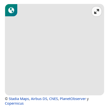
©
Stadia Maps
,
Airbus DS
,
CNES
,
PlanetObserver
y
Copernicus