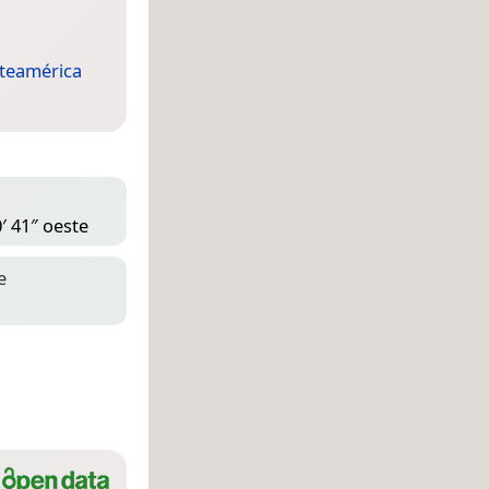
teamérica
′ 41″ oeste
e