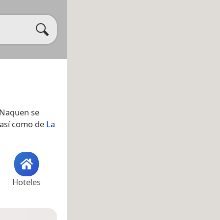
 Naquen se
 así como de
La
Hoteles