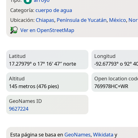
Categoría:
cuerpo de agua
Ubicación:
Chiapas
,
Península de Yucatán
,
México
,
Nor
Ver en Open­Street­Map
Latitud
Longitud
17.27979° o 17° 16′ 47″ norte
-92.67793° o 92° 40
Altitud
Open location cod
145 metros (476 pies)
769978HC+WR
Geo­Names ID
9627224
Esta página se basa en
GeoNames
,
Wikidata
y