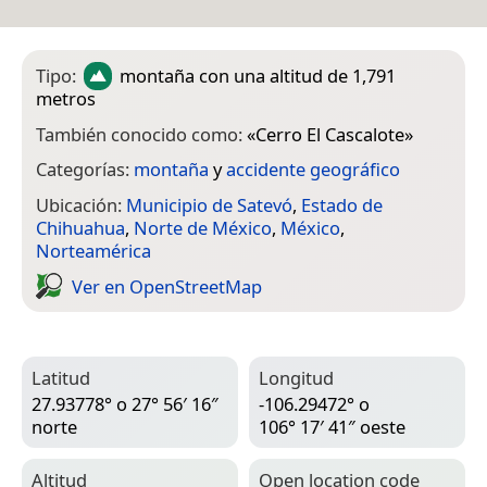
Tipo:
montaña
con una altitud de 1,791
metros
También conocido como:
«
Cerro El Cascalote
»
Categorías:
montaña
y
accidente geográfico
Ubicación:
Municipio de Satevó
,
Estado de
Chihuahua
,
Norte de México
,
México
,
Norteamérica
Ver en Open­Street­Map
Latitud
Longitud
27.93778° o 27° 56′ 16″
-106.29472° o
norte
106° 17′ 41″ oeste
Altitud
Open location code