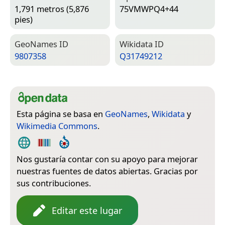
1,791 metros (5,876
75VMWPQ4+44
pies)
Geo­Names ID
Wiki­data ID
9807358
Q31749212
Esta página se basa en
GeoNames
,
Wikidata
y
Wikimedia Commons
.
Nos gustaría contar con su apoyo para mejorar
nuestras fuentes de datos abiertas. Gracias por
sus contribuciones.
Editar este lugar